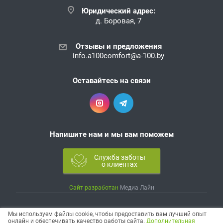
Юридический адрес:
д. Боровая, 7
Отзывы и предложения
info.a100comfort@a-100.by
Оставайтесь на связи
Напишите нам и мы вам поможем
Служба заботы
о клиентах
Сайт разработан
Медиа Лайн
© 2026 Все права защищены.
Мы используем файлы cookie, чтобы предоставить вам лучший опыт
онлайн и обеспечивать качество работы сайта.
Дополнительная