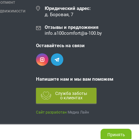
лопмент
Юридический адрес:
едвижимости
д. Боровая, 7
Отзывы и предложения
info.a100comfort@a-100.by
Оставайтесь на связи
Напишите нам и мы вам поможем
Служба заботы
о клиентах
Сайт разработан
Медиа Лайн
Политика обработки персональных данных
Принять